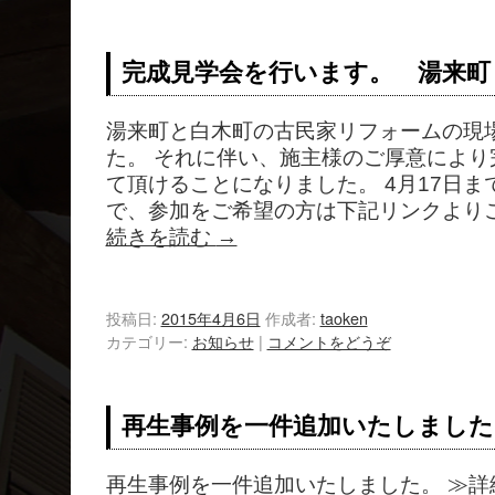
完成見学会を行います。 湯来町
湯来町と白木町の古民家リフォームの現
た。 それに伴い、施主様のご厚意により
て頂けることになりました。 4月17日
で、参加をご希望の方は下記リンクよりご
続きを読む
→
投稿日:
2015年4月6日
作成者:
taoken
カテゴリー:
お知らせ
|
コメントをどうぞ
再生事例を一件追加いたしました
再生事例を一件追加いたしました。 ≫詳